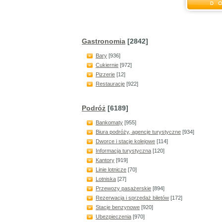
Gastronomia
[2842]
Bary
[936]
Cukiernie
[972]
Pizzerie
[12]
Restauracje
[922]
Podróż
[6189]
Bankomaty
[955]
Biura podróży, agencje turystyczne
[934]
Dworce i stacje kolejowe
[114]
Informacja turystyczna
[120]
Kantory
[919]
Linie lotnicze
[70]
Lotniska
[27]
Przewozy pasażerskie
[894]
Rezerwacja i sprzedaż biletów
[172]
Stacje benzynowe
[920]
Ubezpieczenia
[970]